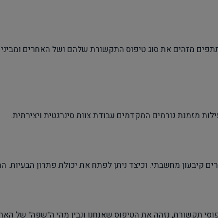
שתתפים מזהים את סוג טיפוס התקשורת שלהם ושל האחרים ומביני
לות מזמנת גורמים המקדמים עבודת צוות סינרגטית ויצירתית.
ים קיבעון מחשבתי. וכיצד ניתן לפתח את יכולת פתרון הבעיות. הת
י קל לנו לתקשר ולמה? במפגש נכיר 5 טיפוסי תקשורת, נזהה את הטיפוס שאנחנו ונבין מהי