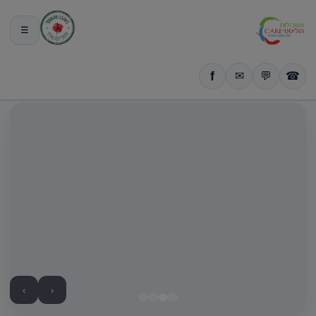
פעילות
ואירועי
☰
חברה
בטבע
›
‹