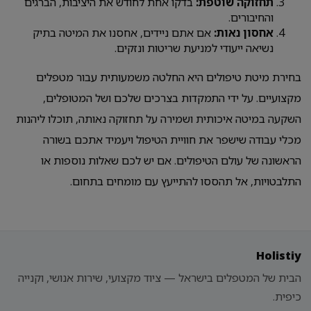
תחזוקה שוטפת:
בדקו אחת לחודש את היציבות, הברגים
והחיבורים.
אחסון נאות:
אם אתם ניידים, אחסנו את המיטה בתיק
נשיאה ייעודי למניעת שריטות ונזקים.
בחירת מיטת טיפולים היא החלטה משמעותית עבור מטפלים
מקצועיים. על ידי התמקדות בצרכים שלכם ושל המטופלים,
השקעה במיטה איכותית ושמירה על תחזוקה נאותה, תוכלו ליהנות
מכלי עבודה שישפר את חוויית הטיפול ויעמיד אתכם בשורה
הראשונה של עולם הטיפולים. אם יש לכם שאלות נוספות או
התלבטויות, אל תהססו להתייעץ עם מומחים בתחום.
Holistiy
הבית של המטפלים בישראל — ציוד מקצועי, שירות אנושי, וקנייה
כיפית.