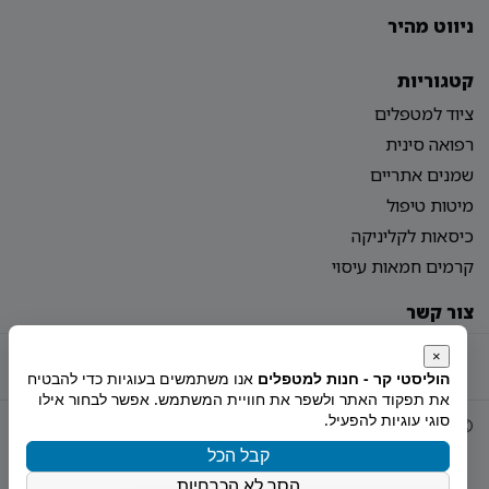
ניווט מהיר
קטגוריות
ציוד למטפלים
רפואה סינית
שמנים אתריים
מיטות טיפול
כיסאות לקליניקה
קרמים חמאות עיסוי
צור קשר
מדיניות פרטיות
הצהרת נגישות
מפת אתר
×
הוליסטי קר - חנות למטפלים
אנו משתמשים בעוגיות כדי להבטיח
את תפקוד האתר ולשפר את חוויית המשתמש. אפשר לבחור אילו
סוגי עוגיות להפעיל.
© 2026 Holistiy
הוקם ע"י
צימטים
קבל הכל
הסר לא הכרחיות