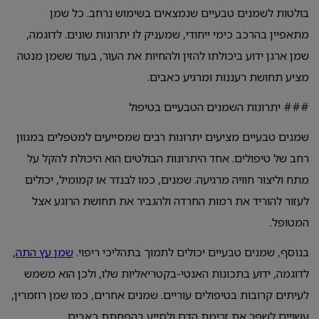
בולטות לשמנים טבעיים שנמצאים בשימוש נרחב. כל שמן
מתאפיין בהרכב כימי ייחודי, שמעניק לו יתרונות שונים. לדוגמה,
שמן ארגן ידוע ביכולתו להזין ולהחיות את העור, בעוד ששמן מנטה
מציע תחושת רעננות ומרגיע כאבים.
### יתרונות השמנים הטבעיים בטיפול
שמנים טבעיים מציעים יתרונות רבים שמסייעים למטפלים במגוון
רחב של טיפולים. אחד היתרונות הבולטים הוא היכולת להקל על
מתח וליצור חוויה מרגיעה. שמנים, כמו לבנדר או קמומיל, יכולים
לעזור להוריד את רמות החרדה ולהגביר את תחושת הרוגע אצל
המטופל.
בנוסף, שמנים טבעיים יכולים לתמוך בתהליכי ריפוי.
שמן עץ התה
,
לדוגמה, ידוע בתכונות האנטי-בקטריאליות שלו, ולכן הוא משמש
לעיתים קרובות בטיפולים עוריים. שמנים אחרים, כמו שמן רוזמרין,
עשויים לשפר את זרימת הדם ולסייע בהפחתת כאבים.