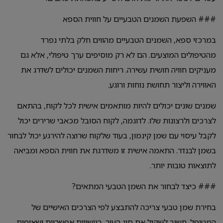
### השפעת השמנים הטבעיים על חווית הספא
במרכזי ספא, השמנים הטבעיים מהווים חלק בלתי נפרד
מהטיפולים המוצעים. הם לא רק מוסיפים ערך טיפולי, אלא גם
מעניקים חוויה חושית עשירה. ריחות השמנים יכולים לשדרג את
האווירה וליצור תחושת נוחות ורוגע.
שמנים שונים יכולים להיות מותאמים אישית לכל לקוח, בהתאם
לצרכים ולרצונות שלו. לדוגמה, לקוח הסובל מכאבי שרירים יכול
לקבל עיסוי עם שמן קינמון, בעוד שלקוח שרוצה להירגע יכול לבחור
בשמן לבנדר. התאמה אישית זו משדרגת את חווית הספא ומביאה
לתוצאות טובות יותר.
### כיצד לבחור את השמן הטבעי המתאים?
בחירת שמן טבעי צריכה להתבצע לפי הצרכים האישיים של
המטופל. חשוב לשקול את סוג העור, רגישויות אפשריות ושאיפות