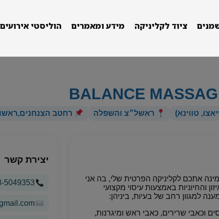
מנים
ציוד לקליניקה
מידע ומאמרים
הוליסטי אירועים
BALANCE MASSAG
אצו, טווינא)
ראשל״צ והשפלה
רחטב הצנחנים,ראשון 
יצירת קשר
Balance ma. . אני מזמינה אתכם לקליניקה הפרטית שלי, בה אני
8-5049353
ן והחיוניות באמצעות עיסוי מקצועי
נה למגוון רחב של בעיות, ביניהן:
gmail.com
ים וכאבי שרירים, כאבי ראש ומיגרנות,