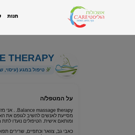
חנות
ש
E THERAPY
טיפול במגע (עיסוי, שי
על המטפל/ה
ssage therapy
מסייעת לאנשים להשיב לגופם את האיזו
ומותאם אישית. הטיפולים נועדו לתת מע
כאבי גב, צוואר וכתפיים, שרירים תפוס