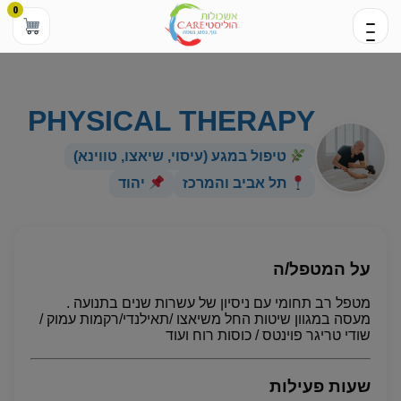
0
PHYSICAL THERAPY
טיפול במגע (עיסוי, שיאצו, טווינא)
תל אביב והמרכז
יהוד
על המטפל/ה
מטפל רב תחומי עם ניסיון של עשרות שנים בתנועה .
מעסה במגוון שיטות החל משיאצו /תאילנדי/רקמות עמוק /
שודי טריגר פוינטס / כוסות רוח ועוד
שעות פעילות