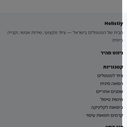
Holisti
בית של המטפלים בישראל — ציוד מקצועי, שירות אנושי, וקנייה
יפית.
יווט מהיר
טגוריות
יוד למטפלים
פואה סינית
מנים אתריים
יטות טיפול
יסאות לקליניקה
רמים חמאות עיסוי
ור קשר