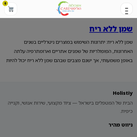
0
שמן ללא ריח
שמן ללא ריח: יתרונות השימוש במוצרים ניטרליים בשנים
האחרונות, הפופולריות של שמנים אתריים וארומתרפיה עלתה
באופן משמעותי, אך ישנם מצבים שבהם שמן ללא ריח יכול להיות
Holistiy
הבית של המטפלים בישראל — ציוד מקצועי, שירות אנושי, וקנייה
כיפית.
ניווט מהיר