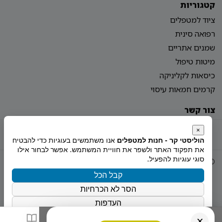
קטגוריות
ציוד למטפלים
רפואה סינית
שמנים אתריים
מיטות טיפול
כיסאות לקליניקה
קרמים חמאות עיסוי
צור קשר
מדיניות פרטיות
הצהרת נגישות
מפת אתר
×
הוליסטי קר - חנות למטפלים
אנו משתמשים בעוגיות כדי להבטיח
את תפקוד האתר ולשפר את חוויית המשתמש. אפשר לבחור אילו
סוגי עוגיות להפעיל.
© 2026 Holistiy
הוקם ע"י
צימטים
קבל הכל
הסר לא הכרחיות
העדפות
מדיניות הפרטיות
✕