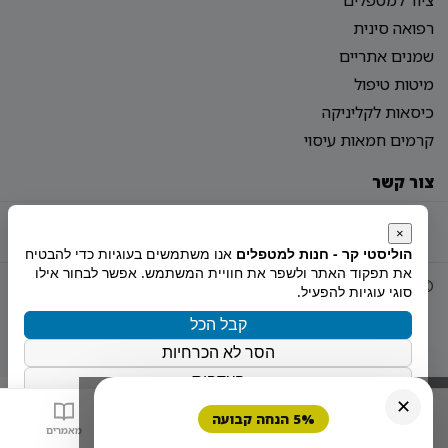
ציוד למטפלים
רפואה סינית
שמנים אתריים
מיטות טיפול
כיסאות לקליניקה
קרמים חמאות עיסוי
צור קשר
מדיניות פרטיות
הצהרת נגישות
מפת אתר
×
הוליסטי קר - חנות למטפלים
אנו משתמשים בעוגיות כדי להבטיח
את תפקוד האתר ולשפר את חוויית המשתמש. אפשר לבחור אילו
© 2026 Holistiy
הוקם ע"י
צימטים
סוגי עוגיות להפעיל.
קבל הכל
הסר לא הכרחיות
העדפות
מדיניות הפרטיות
✕
5% הנחה קבועה
בית
חנות
סל
מאמרים