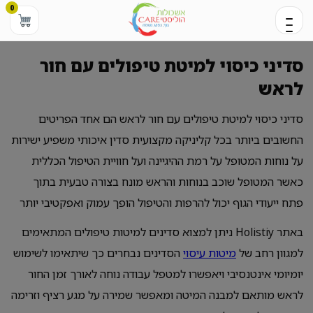
0
סדיני כיסוי למיטת טיפולים עם חור
לראש
סדיני כיסוי למיטת טיפולים עם חור לראש הם אחד הפריטים
החשובים ביותר בכל קליניקה מקצועית סדין איכותי משפיע ישירות
על נוחות המטופל על רמת ההיגיינה ועל חוויית הטיפול הכללית
כאשר המטופל שוכב בנוחות והראש מונח בצורה טבעית בתוך
פתח ייעודי הגוף יכול להרפות והטיפול הופך עמוק ואפקטיבי יותר
באתר Holistiy ניתן למצוא סדינים למיטות טיפולים המתאימים
למגוון רחב של
מיטות עיסוי
הסדינים נבחרים כך שיתאימו לשימוש
יומיומי אינטנסיבי ויאפשרו למטפל עבודה נוחה לאורך זמן החור
לראש מותאם למבנה המיטה ומאפשר שמירה על מגע רציף וזרימה