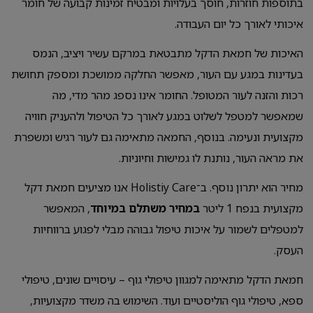
בתוספות חוזרות, חוסך בעלויות ומבטיח זמינות קבועה של חומר
איכותי לאורך כל יום העבודה.
האיכות של חמאת הדקל מתבטאת במרקם עשיר ויציב, הנמס
בעדינות במגע עם העור, מאפשר החלקה ממושכת ומספק תחושת
רכות והזנה לעור המטופל. החומר אינו נספג מהר מדי, מה
שמאפשר למטפל לשלוט במגע לאורך כל הטיפול ולהעניק חוויה
מקצועית ונעימה. בנוסף, החמאה מתאימה גם לעור רגיש ומשפרת
את מראה העור, נותנת לו גמישות וחיוניות.
מחיר הוא יתרון נוסף. ב־Holistiy Care אנו מציעים חמאת דקל
מקצועית בנפח 1 ליטר
במחיר משתלם במיוחד
, המאפשר
למטפלים לשמור על איכות טיפול גבוהה מבלי לפגוע ברווחיות
העסק.
חמאת הדקל מתאימה למגוון טיפולי גוף – עיסויים שונים, טיפולי
ספא, טיפולי גוף הוליסטיים ועוד. השימוש בה משדר מקצועיות,