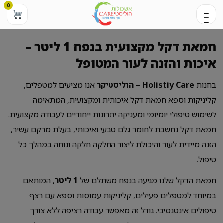
0
חמאת דקל מקצועית בנפח 1 ליטר –
איכות והזנה לעור המטופל
בחנות
Holistiy Care – הוליסטיקר
אנו מציעים למטפלים,
קליניקות וספא חמאת דקל איכותית ומקצועית, המתאימה
לשימוש טיפולי יומיומי ומעניקה יתרונות ייחודיים לעבודה מקצועית.
חמאת דקל נחשבת לחומר גלם טבעי ואיכותי, בעלת מרקם עשיר,
הזנה מיידית לעור והיכולת ליצור החלקה חלקה ונוחה במהלך כל
טיפול.
חמאת הדקל שלנו מגיעה בנפח משתלם של
1 ליטר
, המותאם
במיוחד למטפלים פעילים, קליניקות עמוסות וספא עם רצף
טיפולים אינטנסיבי. גודל זה מאפשר עבודה רציפה ללא צורך