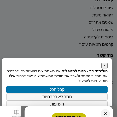
ציוד למטפלים
רפואה סינית
שמנים אתריים
מיטות טיפול
כיסאות לקליניקה
קרמים חמאות עיסוי
צור קשר
מדיניות פרטיות
הצהרת נגישות
מפת אתר
×
הוליסטי קר - חנות למטפלים
אנו משתמשים בעוגיות כדי להבטיח
את תפקוד האתר ולשפר את חוויית המשתמש. אפשר לבחור אילו
סוגי עוגיות להפעיל.
© 2026 Holistiy
הוקם ע"י
צימטים
קבל הכל
הסר לא הכרחיות
העדפות
מדיניות הפרטיות
✕
בית
חנות
סל
מאמרים