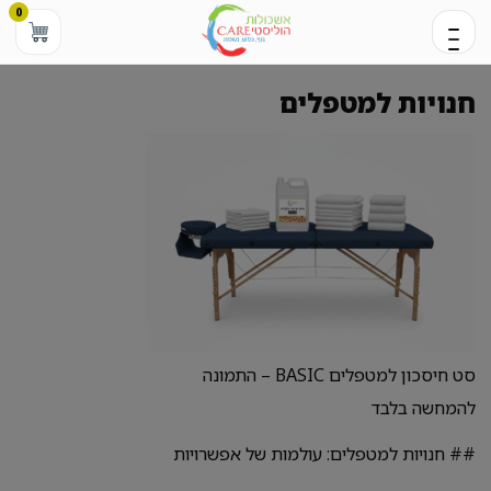
0
חנויות למטפלים
סט חיסכון למטפלים BASIC – התמונה
להמחשה בלבד
## חנויות למטפלים: עולמות של אפשרויות