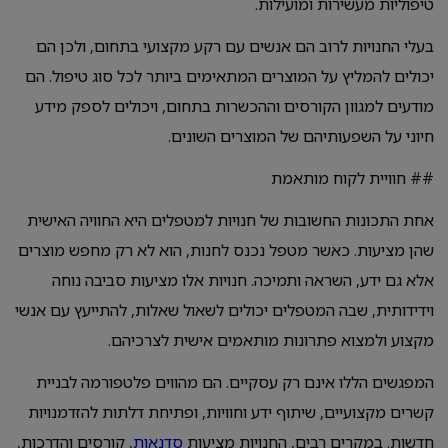
טיפוליות מעשירות ומועילות.
בעלי החנויות לרוב הם אנשים עם רקע מקצועי בתחום, ולכן הם
יכולים להמליץ על המוצרים המתאימים ביותר לכל סוג טיפול. הם
מודעים למגוון הקורסים וההכשרות בתחום, ויכולים לספק מידע
חיוני על השפעותיהם של המוצרים השונים.
## חוויית לקוח מותאמת
אחת התכונות החשובות של חנויות למטפלים היא החוויה האישית
שהן מציעות. כאשר מטפל נכנס לחנות, הוא לא רק מחפש מוצרים
אלא גם ידע, השראה ותמיכה. חנויות אלו מציעות סביבה נוחה
וידידותית, שבה המטפלים יכולים לשאול שאלות, להתייעץ עם אנשי
מקצוע ולמצוא פתרונות מותאמים אישית לצרכיהם.
המפגשים הללו אינם רק עסקיים. הם מהווים פלטפורמה לבניית
קשרים מקצועיים, שיתוף ידע וחוויות, ופתיחת דלתות להזדמנויות
חדשות. במקרים רבים, החנויות מציעות
סדנאות
, קורסים והדרכות,