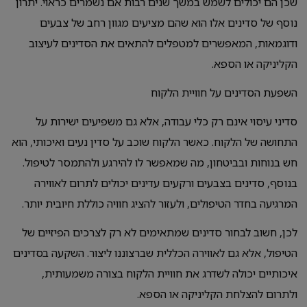
שכן הם יכולים לשמש במשך שנים רבות אם נשמרים כראוי. יתרון
נוסף של סדינים אלו הוא שהם מציעים מגוון רחב של צבעים
ודוגמאות, המאפשרים למטפלים להתאים את הסדינים לעיצוב
הקליניקה או הספא.
השפעת הסדינים על חוויית הלקוח
סדיני עיסוי אינם רק כלי עבודה, אלא גם משפיעים ישירות על
התחושה של הלקוח. כאשר הלקוח שוכב על סדין נעים ואיכותי, הוא
חש בנוחות ובביטחון, מה שמאפשר לו להירגע ולהתמסר לטיפול.
בנוסף, סדינים בצבעים ורקעים עדינים יכולים לתרום לאווירה
המרגיעה בחדר הטיפולים, ולעזור להציג חוויה כוללת חיובית יותר.
לכן, חשוב לבחור סדינים שמתאימים לא רק לצרכים הפיזיים של
הטיפול, אלא גם לאווירה הכללית שברצוננו ליצור. השקעה בסדינים
איכותיים יכולה לשדרג את חוויית הלקוח בצורה משמעותית,
ולתרום להצלחת הקליניקה או הספא.