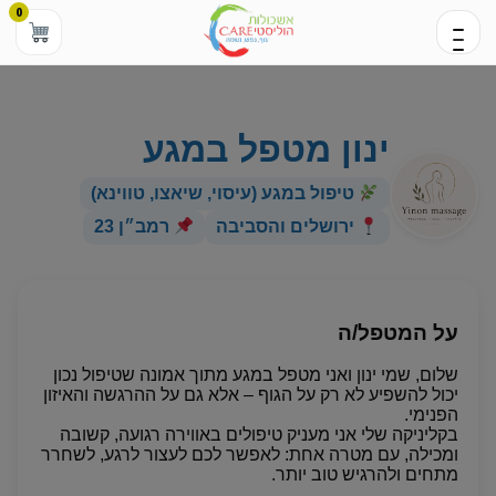
0
ינון מטפל במגע
טיפול במגע (עיסוי, שיאצו, טווינא)
ירושלים והסביבה
רמב״ן 23
על המטפל/ה
שלום, שמי ינון ואני מטפל במגע מתוך אמונה שטיפול נכון
יכול להשפיע לא רק על הגוף – אלא גם על ההרגשה והאיזון
הפנימי.
בקליניקה שלי אני מעניק טיפולים באווירה רגועה, קשובה
ומכילה, עם מטרה אחת: לאפשר לכם לעצור לרגע, לשחרר
מתחים ולהרגיש טוב יותר.