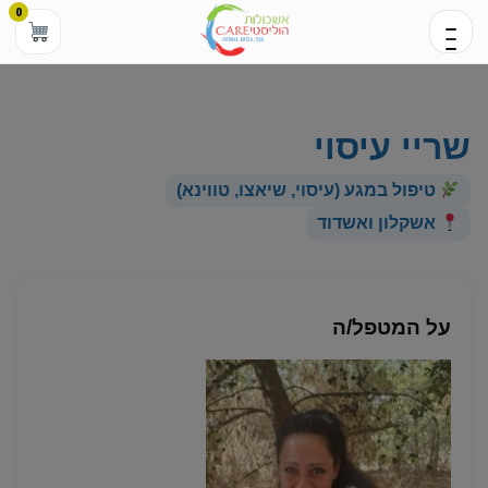
0
שריי עיסוי
טיפול במגע (עיסוי, שיאצו, טווינא)
אשקלון ואשדוד
על המטפל/ה