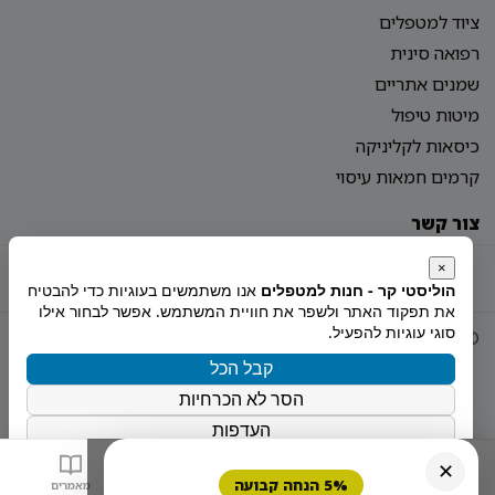
ציוד למטפלים
רפואה סינית
שמנים אתריים
מיטות טיפול
כיסאות לקליניקה
קרמים חמאות עיסוי
צור קשר
מדיניות פרטיות
הצהרת נגישות
מפת אתר
×
הוליסטי קר - חנות למטפלים
אנו משתמשים בעוגיות כדי להבטיח
את תפקוד האתר ולשפר את חוויית המשתמש. אפשר לבחור אילו
סוגי עוגיות להפעיל.
© 2026 Holistiy
הוקם ע"י
צימטים
קבל הכל
הסר לא הכרחיות
העדפות
מדיניות הפרטיות
✕
5% הנחה קבועה
בית
חנות
סל
מאמרים