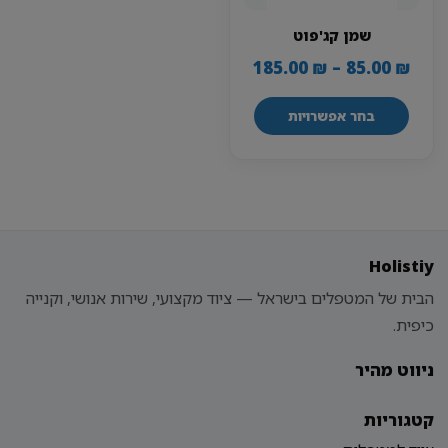
שמן קג'פוט
טווח
185.00
₪
–
85.00
₪
מחירים:
בחר אפשרויות
עד
למוצר
זה
יש
מספר
סוגים.
ניתן
Holistiy
לבחור
הבית של המטפלים בישראל — ציוד מקצועי, שירות אנושי, וקנייה
את
האפשרויות
כיפית.
בעמוד
המוצר
ניווט מהיר
קטגוריות