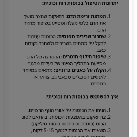
יתרונות הטיפול בכוסות רוח זכוכית:
המרצת זרימת הדם:
הוואקום שנוצר מושך
את הדם כלפי מעלה ומסייע בשיפור מחזור
הדם.
שחרור שרירים תפוסים:
הכוסות עוזרות
להקל על מתחים בשרירים ולשחרר נקודות
כאב.
שיפור חילוף חומרים:
ההמרצה של הדם
מסייעת בתהליך הפינוי של רעלים מהגוף.
הקלה על כאבים כרוניים:
מתאים במיוחד
לאנשים הסובלים מכאבי גב, צוואר או
כתפיים.
איך להשתמש בכוסות רוח זכוכית?
הניחו את הכוסות על אזורי הגוף הרצויים.
צרו ואקום באמצעות הכוסות, בהתאם לסוג
הכוס (כוסות זכוכית או כוסות סיליקון).
השאירו את הכוסות למשך 5-15 דקות,
בהתאם לצורך הטיפולי.