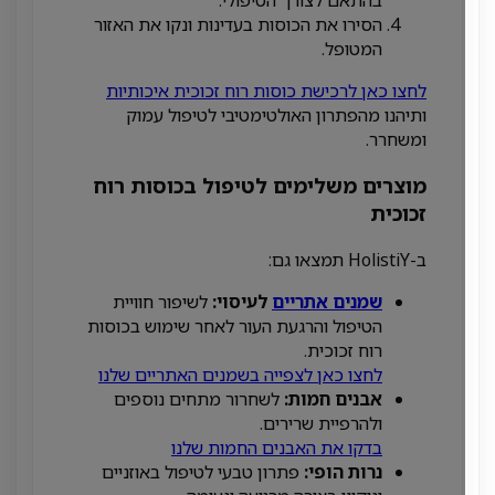
הסירו את הכוסות בעדינות ונקו את האזור
המטופל.
לחצו כאן לרכישת כוסות רוח זכוכית איכותיות
ותיהנו מהפתרון האולטימטיבי לטיפול עמוק
ומשחרר.
מוצרים משלימים לטיפול בכוסות רוח
זכוכית
ב-HolistiY תמצאו גם:
שמנים אתריים
לעיסוי:
לשיפור חוויית
הטיפול והרגעת העור לאחר שימוש בכוסות
רוח זכוכית.
לחצו כאן לצפייה בשמנים האתריים שלנו
אבנים חמות:
לשחרור מתחים נוספים
ולהרפיית שרירים.
בדקו את האבנים החמות שלנו
נרות הופי:
פתרון טבעי לטיפול באוזניים