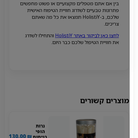
בין אם אתם מטפלים מקצועיים או פשוט מחפשים
פתרונות טבעיים לשדרוג חוויית הטיפוח האישית
שלכם, ב-HolistiY תמצאו את כל מה שאתם
צריכים.
לחצו כאן לביקור באתר HolistiY
והתחילו לשדרג
את חוויית הטיפול שלכם כבר היום.
מוצרים קשורים
נרות
הופי
130.00
₪
בניחוח