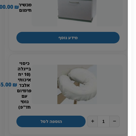
מכשיר
1,300.00
₪
חימום
מידע נוסף
כיסוי
בייגלה
(10 יח
איכותי
55.00
₪
אלבד
פרמיום
עם
גומי
חד"פ)
+
−
הוספה לסל