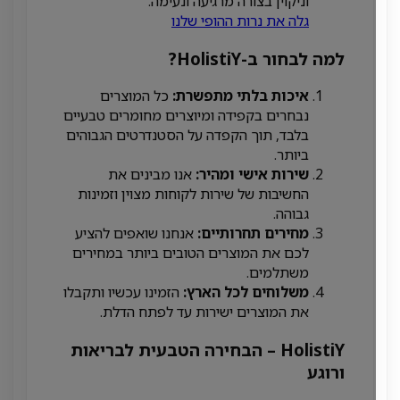
וניקוין בצורה מרגיעה ונעימה.
גלה את נרות ההופי שלנו
למה לבחור ב-HolistiY?
איכות בלתי מתפשרת:
כל המוצרים
נבחרים בקפידה ומיוצרים מחומרים טבעיים
בלבד, תוך הקפדה על הסטנדרטים הגבוהים
ביותר.
שירות אישי ומהיר:
אנו מבינים את
החשיבות של שירות לקוחות מצוין וזמינות
גבוהה.
מחירים תחרותיים:
אנחנו שואפים להציע
לכם את המוצרים הטובים ביותר במחירים
משתלמים.
משלוחים לכל הארץ:
הזמינו עכשיו ותקבלו
את המוצרים ישירות עד לפתח הדלת.
HolistiY – הבחירה הטבעית לבריאות
ורוגע