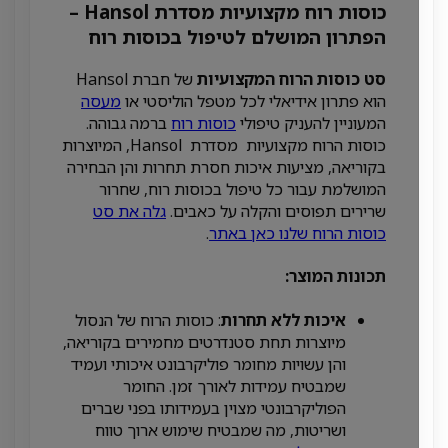
כוסות רוח מקצועיות מסדרת Hansol –
הפתרון המושלם לטיפול בכוסות רוח
סט כוסות הרוח המקצועיות
של חברת Hansol
הוא פתרון אידיאלי לכל מטפל הוליסטי או
מעסה
המעוניין להעניק טיפולי
כוסות רוח
ברמה גבוהה.
כוסות הרוח מקצועיות מסדרת Hansol, המיוצרות
בקוריאה, מציעות איכות חסרת תחרות והן הבחירה
המושלמת עבור כל טיפול בכוסות רוח, שחרור
שרירים תפוסים והקלה על כאבים.
גלה את סט
כוסות הרוח שלנו כאן באתר
.
תכונות המוצר:
איכות ללא תחרות
: כוסות הרוח של הנסול
מיוצרות תחת סטנדרטים מחמירים בקוריאה,
והן עשויות מחומר פוליקרבונט איכותי ועמיד
שמבטיח עמידות לאורך זמן. החומר
הפוליקרבונטי מצוין בעמידותו בפני שברים
ושריטות, מה שמבטיח שימוש ארוך טווח