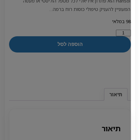
Hansol הוא פתרון אידיאלי לכל מטפל הוליסטי או מעסה
המעוניין להעניק טיפולי כוסות רוח ברמה…
98 במלאי
מות
ל
הוספה לסל
וסות
וח
מטפלים
ברת
נסול
וריאנית
1
ח
תיאור
תיאור