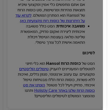
אם אתם מחפשים כלי אמין ומקצועי שיביא
תוצאות מהירות ומרשימות, סט כוסות הרוח
של Hansol הוא הפתרון המושלם.
לקרוא עוד
על היתרונות של כוסות רוח מקצועיות כאן
.
משאבה איכותית
: הסט כולל משאבה
איכותית ליצירת ואקום מדויק, המאפשרת
שליטה מלאה בעוצמת הטיפול ויכולת
התאמה אישית לכל צורך טיפולי.
לסיכום
הסט של
כוסות הרוח Hansol
הוא כלי חיוני
למטפלים המעוניינים להעניק
טיפולים הוליסטיים
מקצועיים. עם עיצוב ארגונומי, מגוון גדלים, ואיכות
ללא פשרות, כוסות הרוח הללו מבטיחות טיפול
איכותי, מדויק ויעיל לכל מטופל.
הזמינו את סט
כוסות הרוח שלנו באתר Holistiy Care
ותהנו
מהמוצר המושלם לטיפולים הוליסטיים!