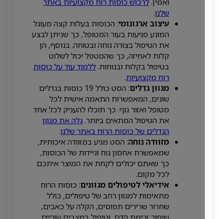
ואמין.
לרכוש כוסות רוח מקצועיות באתר
שלנו
.
עיצוב ארגונומי
: הכוסות בעלות קצה מעוגל
המונע פגיעות בעור המטופל, כך שניתן לבצע
את הטיפול בצורה נוחה ובטוחה. בנוסף, הן
קלות לאחיזה, כך שהמטפל יכול לשלוט
בטיפול בקלות ובנוחות.
ללמוד עוד על כוסות
רוח מקצועיות
.
מגוון גדלים
: הסט כולל 19 כוסות בגדלים
שונים, המאפשרות התאמה אישית לכל
מטופל ואזור גוף. כך תוכלו להעניק לכל אחד
את הטיפול המתאים ביותר.
גלה את מגוון
הגדלים של כוסות הרוח באתר שלנו
.
מזוודה נוחה
: הסט מגיע במזוודה איכותית,
שמאפשרת אחסון נוח וניידות של הכוסות,
כך שאתם יכולים לקחת את המוצר איתכם
לכל מקום.
אידיאלי לטיפולים מגוונים
: כוסות הרוח
מתאימות למגוון רחב של טיפולים, כולל
שחרור שרירים תפוסים, הקלה על כאבים,
שיפור זרימת הדם, וטיפול במצבים עוריים.