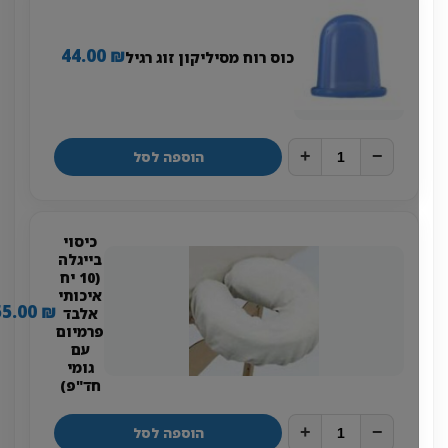
44.00
₪
כוס רוח מסיליקון זוג רגיל
+
−
הוספה לסל
כיסוי
בייגלה
(10 יח
איכותי
55.00
₪
אלבד
פרמיום
עם
גומי
חד"פ)
+
−
הוספה לסל