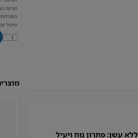
מגיעה בצ
המכילות 
טיפול ממ
כמות
של
מיני
מוקסה
ללא
עשן
עם
מוצרים
חור
לא עשן: פתרון נוח ויעיל