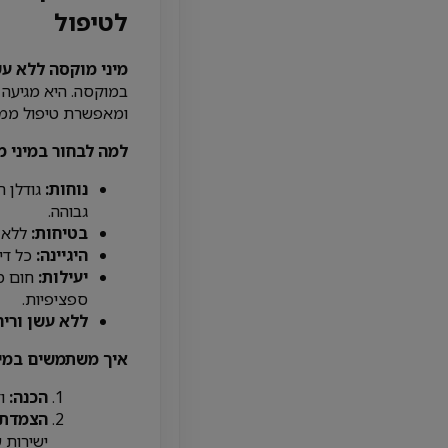
לטיפול
מיני מוקסה ללא ע
במוקסה. היא מגיעה 
ומאפשרת טיפול ממוק
למה לבחור במיני 
נוחות:
גודלן ה
גבוהה.
בטיחות:
ללא א
היגיינה:
כל די
יעילות:
חום ממ
ספציפיות.
ללא עשן וריח
איך משתמשים במינ
הכנה:
וד
הצמדת 
ישירות ע