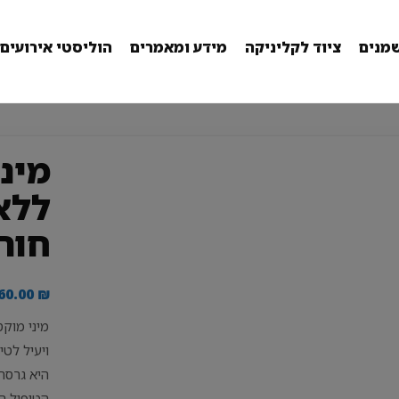
מנים
ציוד לקליניקה
מידע ומאמרים
הוליסטי אירועים
מינ
ללא
חור
60.00
₪
מיני מוקס
ויעיל לטי
היא גרסה 
הטיפול ה