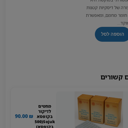
ורה של דיסקיות קטנות
חומר מחמם, ומאפשרת
וקד…
הוספה לסל
 קשורים
מחטים
לדיקור
90.00
₪
בקופסא
Sojuk(500
בקופסא)