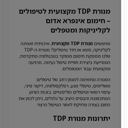
מנורת TDP מקצועית לטיפולים
– חימום אינפרא אדום
לקליניקות ומטפלים
מחפשים
מנורת TDP מקצועית
, איכותית ואמינה
לקליניקה, ספא או חדר טיפולים? מנורת ה-TDP
שלנו מספקת חימום ממוקד בטכנולוגיה מתקדמת,
המסייעת ביצירת חוויית טיפול נעימה, מרגיעה
ומקצועית עבור המטופלים.
המנורה מתאימה למגוון רחב של טיפולים
משלימים, טיפולי מגע, רפלקסולוגיה, דיקור סיני,
עיסוי רפואי וטיפולים הוליסטיים. בזכות הזרוע
המתכווננת והבסיס היציב על גלגלים, ניתן לכוון את
החום בצורה מדויקת לאזור הטיפול הרצוי.
יתרונות מנורת TDP