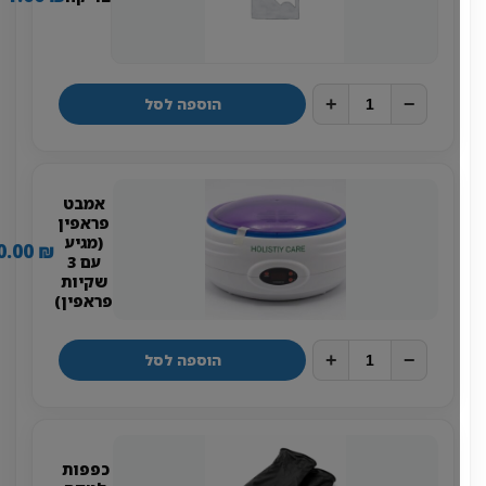
+
−
הוספה לסל
אמבט
פראפין
(מגיע
330.00
₪
עם 3
שקיות
פראפין)
+
−
הוספה לסל
כפפות