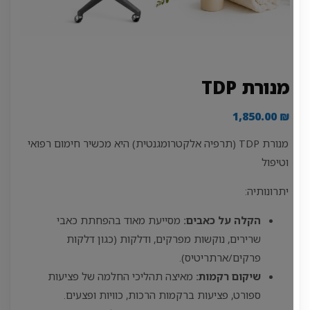
מנורת TDP
1,850.00
₪
מנורת TDP (תרפיה אלקטרומגנטית) היא מכשיר חימום רפואי
וטיפול
יתרונותיה:
הקלה על כאבים:
מסייעת מאוד בהפחתת כאבי
שרירים, נוקשות מפרקים, ודלקות (כגון דלקות
פרקים/ארתריטיס).
שיקום רקמות:
מאיצה תהליכי החלמה של פציעות
ספורט, פציעות ברקמות הרכות, כוויות ופצעים.