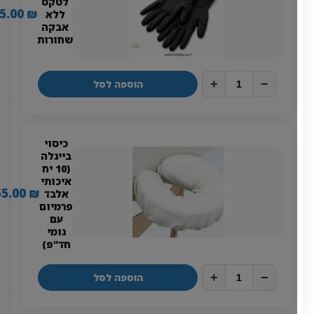
לטקס
25.00
₪
ללא
אבקה
שחורות
+
−
הוספה לסל
כיסוי
בייגלה
(10 יח
איכותי
55.00
₪
אלבד
פרמיום
עם
גומי
חד"פ)
+
−
הוספה לסל