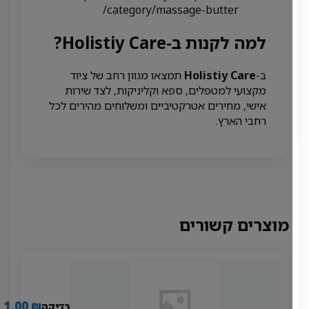
category/massage-butter/
למה לקנות ב-Holistiy Care?
ב-
Holistiy Care
תמצאו מגוון רחב של ציוד
מקצועי למטפלים, ספא וקליניקות, לצד שירות
אישי, מחירים אטרקטיביים ומשלוחים מהירים לכל
רחבי הארץ.
מוצרים קשורים
1.00
₪
בדיקה