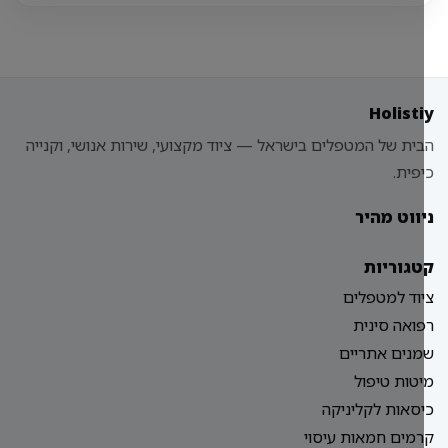
Holist
ית של המטפלים בישראל — ציוד מקצועי, שירות אנושי, וקנייה
פית.
ווט מהיר
גוריות
וד למטפלים
ואה סינית
נים אתריים
טות טיפול
סאות לקליניקה
מים חמאות עיסוי