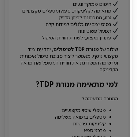
חימום ממוקד ונעים
מתאימה לקליניקות, ספא ומטפלים מקצועיים
זרוע מתכווננת לכיוון מדויק
בסיס יציב עם גלגלים לניידות קלה
תפעול פשוט ונוח
פתרון מקצועי לשדרוג חוויית הטיפול
שילוב של
מנורת TDP לטיפולים
, יחד עם ציוד
מקצועי נוסף, מאפשר ליצור סביבת טיפול איכותית
ומרשימה המשדרגת את חוויית המטופל ואת מראה
הקליניקה.
למי מתאימה מנורת TDP?
המנורה מתאימה ל:
מטפלי עיסוי מקצועיים
מטפלים ברפואה משלימה
קליניקות פרטיות
מרכזי ספא
מטפלי דיקור סיני