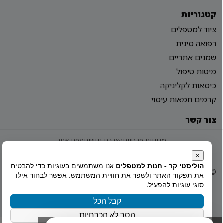
קטגוריות
ציוד למטפלים
רפואה סינית
שמנים אתריים
מיטות טיפול
כיסאות לקליניקה
קרמים חמאות עיסוי
צור קשר
מדיניות פרטיות
הצהרת נגישות
מפת אתר
×
הוליסטי קר - חנות למטפלים
אנו משתמשים בעוגיות כדי להבטיח
© 2026 Holistiy
הוקם ע"י
צימטים
את תפקוד האתר ולשפר את חוויית המשתמש. אפשר לבחור אילו
סוגי עוגיות להפעיל.
קבל הכל
הסר לא הכרחיות