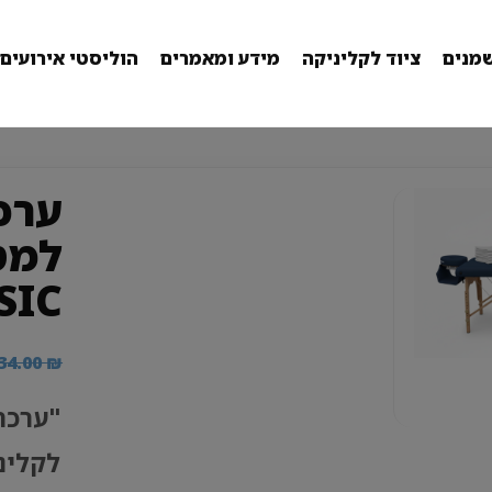
מנים
ציוד לקליניקה
מידע ומאמרים
הוליסטי אירועים
ערכ
למט
SIC
34.00
₪
"ערכת
לקלינ