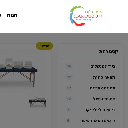
חנות
ש
מבצע!
קטגוריות
ציוד למטפלים
36
רפואה סינית
22
שמנים אתריים
22
מיטות טיפול
12
כיסאות לקליניקה
7
קרמים חמאות עיסוי
6