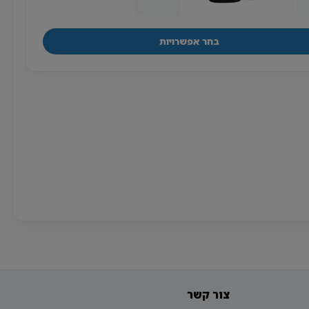
בעמוד
עד
המוצר
בחר אפשרויות
למוצר
זה
יש
מספר
סוגים.
ניתן
לבחור
את
האפשרויות
בעמוד
המוצר
צור קשר