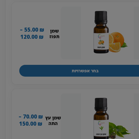
יש
מספר
סוגים.
ניתן
–
55.00
₪
שמן
לבחור
טווח
120.00
₪
תפוז
את
מחירים:
האפשרויות
בעמוד
עד
המוצר
בחר אפשרויות
למוצר
זה
יש
מספר
סוגים.
ניתן
–
70.00
₪
שמן עץ
לבחור
טווח
150.00
₪
התה
את
מחירים:
האפשרויות