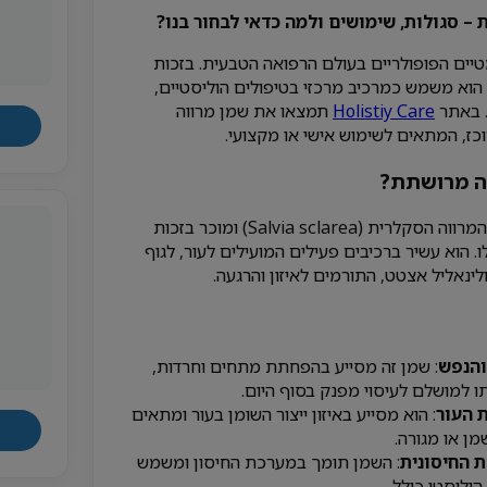
– סגולות, שימושים ולמה כדאי לבחור בנו?
ים הפופולריים בעולם הרפואה הטבעית. בזכות
 הוא משמש כמרכיב מרכזי בטיפולים הוליסטיים,
. באתר
Holistiy Care
תמצאו את שמן מרווה
כז, המתאים לשימוש אישי או מקצועי.
ה מרושתת?
השמן מופק מצמח המרווה הסקלרית (Salvia sclarea) ומוכר בזכות
 הוא עשיר ברכיבים פעילים המועילים לעור, לגוף
ולינאליל אצטט, התורמים לאיזון והרגעה.
והנפש
: שמן זה מסייע בהפחתת מתחים וחרדות,
 למושלם לעיסוי מפנק בסוף היום.
 העור
: הוא מסייע באיזון ייצור השומן בעור ומתאים
מן או מגורה.
ת החיסונית
: השמן תומך במערכת החיסון ומשמש
וליסטי כולל.