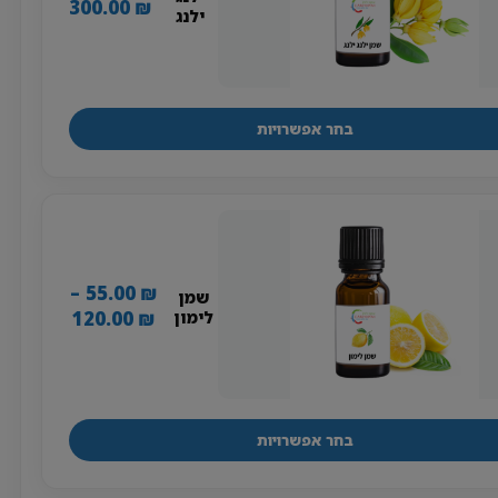
טווח
300.00
₪
ילנג
מחירים:
עד
בחר אפשרויות
למוצר
זה
יש
מספר
סוגים.
ניתן
–
55.00
₪
שמן
לבחור
טווח
120.00
₪
לימון
את
מחירים:
האפשרויות
בעמוד
עד
המוצר
בחר אפשרויות
למוצר
זה