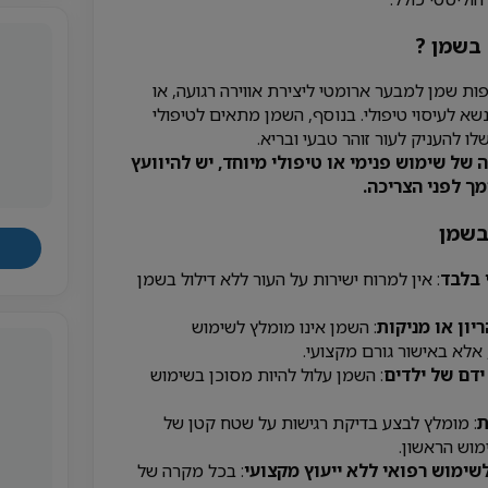
בשמן ?
ות שמן למבער ארומטי ליצירת אווירה רגועה, או
שא לעיסוי טיפולי. בנוסף, השמן מתאים לטיפולי
לו להעניק לעור זוהר טבעי ובריא.
של שימוש פנימי או טיפולי מיוחד, יש להיוועץ
ך לפני הצריכה.
בשמן
 בלבד
: אין למרוח ישירות על העור ללא דילול בשמן
יון או מניקות
: השמן אינו מומלץ לשימוש
אלא באישור גורם מקצועי.
ידם של ילדים
: השמן עלול להיות מסוכן בשימוש
ת
: מומלץ לבצע בדיקת רגישות על שטח קטן של
מוש הראשון.
שימוש רפואי ללא ייעוץ מקצועי
: בכל מקרה של