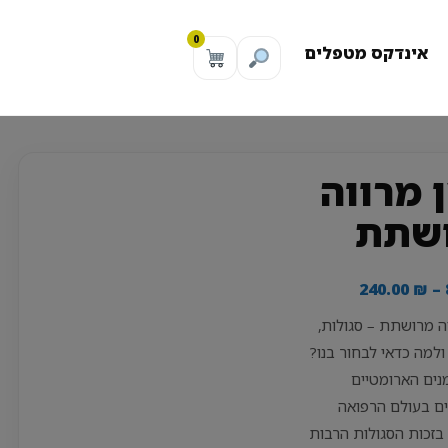
0
אינדקס מטפלים
 מרווה
שתת
טווח
240.00
₪
–
מחירים:
ה מרושתת – סגולות,
ולמה כדאי לבחור בנו?
עד
ים הארומטיים
ים בעולם הרפואה
בזכות הסגולות הרבות