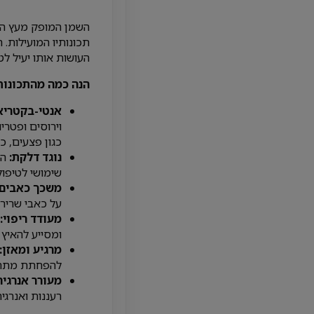
השמן המופק מעץ הק
תכונותיו המועילות. 
העושות אותו יעיל לטי
הנה כמה מהתכונות
אנטי-בקטריאל
וירוסים ופטריו
כגון פצעים, כ
נוגד דלקת:
הש
שימושי לטיפול
משכך כאבים:
על כאבי שרירי
מעודד ריפוי:
ומסייע להאיץ
מרגיע ומאזן:
להפחתת מתח ו
מעורר אנרגיה
רעננות ואנרגיה