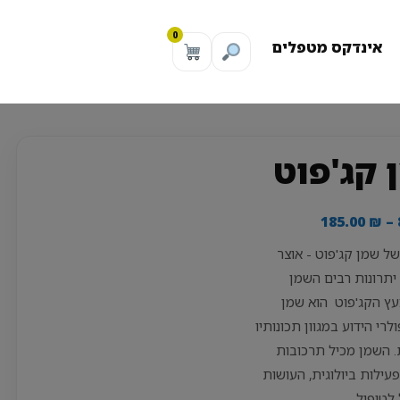
0
אינדקס מטפלים
 קג'פוט
טווח
185.00
₪
–
מחירים:
של שמן קג'פוט - אוצר
יתרונות רבים השמן
עד
ץ הקג'פוט הוא שמן
לרי הידוע במגוון תכונותיו
. השמן מכיל תרכובות
פעילות ביולוגית, העושות
 לטיפול…