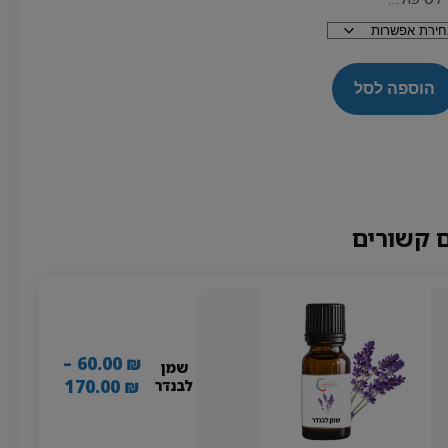
הוספה לסל
 קשורים
–
60.00
₪
שמן
טווח
170.00
₪
לבנדר
מחירים: