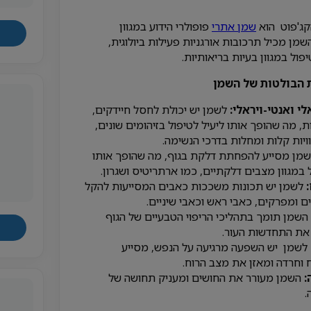
ג'פוט הוא
שמן אתרי
פופולרי הידוע במגוון
השמן מכיל תרכובות אורגניות פעילות ביולוגית,
פול במגוון בעיות בריאותיות.
 הבולטות של השמן
י ואנטי-ויראלי:
לשמן יש יכולת לחסל חיידקים,
ת, מה שהופך אותו ליעיל לטיפול בזיהומים שונים,
וויות קלות ומחלות בדרכי הנשימה.
מן מסייע להפחתת דלקת בגוף, מה שהופך אותו
 במגוון מצבים דלקתיים, כמו ארתריטיס ושגרון.
לשמן יש תכונות משככות כאבים המסייעות להקל
ם ומפרקים, כאבי ראש וכאבי שיניים.
השמן תומך בתהליכי הריפוי הטבעיים של הגוף
 את התחדשות העור.
לשמן יש השפעה מרגיעה על הנפש, מסייע
חרדה ומאזן את מצב הרוח.
:
השמן מעורר את החושים ומעניק תחושה של
.