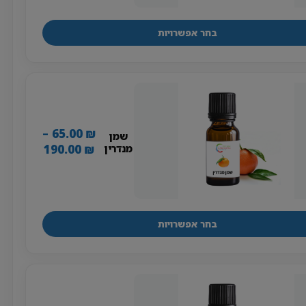
עד
בחר אפשרויות
למוצר
זה
יש
מספר
סוגים.
ניתן
–
65.00
₪
שמן
לבחור
טווח
190.00
₪
מנדרין
את
מחירים:
האפשרויות
בעמוד
עד
המוצר
בחר אפשרויות
למוצר
זה
יש
מספר
סוגים.