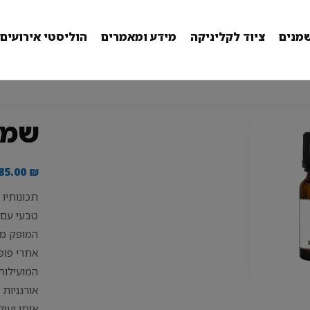
מנים
ציוד לקליניקה
מידע ומאמרים
הוליסטי אירועים
שמן
85.00
₪
תכונותיו 
טבעי עם 
המופק מע
אתרי פופו
המועילות
אורגניות 
אותו יעיל