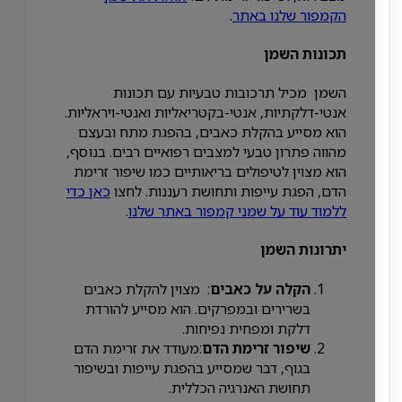
הקמפור שלנו באתר
.
תכונות השמן
השמן מכיל תרכובות טבעיות עם תכונות
אנטי-דלקתיות, אנטי-בקטריאליות ואנטי-ויראליות.
הוא מסייע בהקלת כאבים, בהפגת מתח ובעצם
מהווה פתרון טבעי למצבים רפואיים רבים. בנוסף,
הוא מצוין לטיפולים בריאותיים כמו שיפור זרימת
הדם, הפגת עייפות ותחושת רעננות. לחצו
כאן כדי
ללמוד עוד על שמני קמפור באתר שלנו
.
יתרונות השמן
הקלה על כאבים
: מצוין להקלת כאבים
בשרירים ובמפרקים. הוא מסייע להורדת
דלקת ומפחית נפיחות.
שיפור זרימת הדם
:מעודד את זרימת הדם
בגוף, דבר שמסייע בהפגת עייפות ובשיפור
תחושת האנרגיה הכללית.