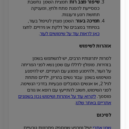
שיפור מצב רוח
: תמצית השמן נחשבת
כמסייעת להפגת מתח ולחץ, ומעניקה
תחושת רוגע ורעננות.
תמיכה בעור
: השמן מצוין לטיפול בעור,
במיוחד במצבים של דלקת או גירויים. לחצו
כאן לראות עוד על שימושים לעור
.
אזהרות לשימוש
למרות יתרונותיו הרבים, יש להשתמש בשמן
בזהירות. מומלץ לדללו עם שמן נשא לפני המריחה
על העור, ולהימנע ממגע עם העיניים. יש להימנע
משימוש בשמן עבור נשים בהריון, ילדים מתחת
לגיל 2, או אנשים הסובלים מבעיות בדרכי הנשימה.
לפני השימוש, חשוב להתייעץ עם רופא או גורם
מוסמך.
לקרוא עוד על אזהרות ושימוש נכון בשמנים
אתריים באתר שלנו
.
לסיכום
שמן אתרי
יעיל ומרגיע שמספק פתרונות טבעיים