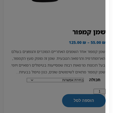
מן קמפור
טווח
125.00
₪
–
55.00
מחירים:
שמן קמפור אחד השמנים האתריים המוכרים והנפוצים בעולם
הארומתרפיה והרפואה הטבעית. שמן זה מופק מעץ הקמפור,
עד
בעל תכונות מרפאות רבות שמסייעות בטיפולים רפואיים ויופי.
שמן קמפור מתאים לשימושים שונים, כגון טיפול בבעיות…
תכולה
מות
ל
הוספה לסל
מן
מפור