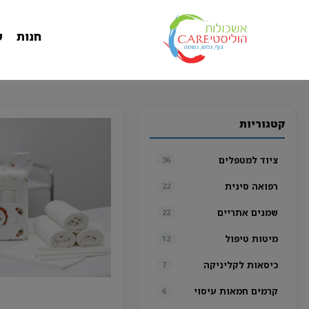
חנות
ש
קטגוריות
ציוד למטפלים
36
רפואה סינית
22
שמנים אתריים
22
מיטות טיפול
12
כיסאות לקליניקה
7
קרמים חמאות עיסוי
6