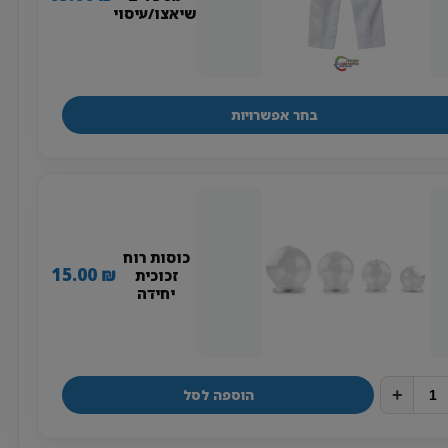
שיאצו/עיסוי
בחר אפשרויות
למוצר
זה
יש
מספר
סוגים.
ניתן
כוסות רוח
15.00
₪
לבחור
זכוכית
יחידה
את
האפשרויות
בעמוד
המוצר
+
הוספה לסל