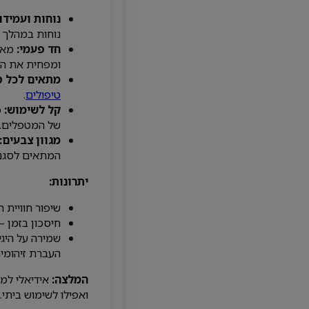
נוחות ועמידו
נוחות במהלך ה
חד פעמי:
מאפש
ומפחית את הצ
מתאים לכל סו
טיפולים
.
קל לשימוש:
פ
של המטפלים.
מגוון צבעים:
המתאים לסגנו
יתרונות:
שיפור חוויית ה
חיסכון בזמן –
שמירה על היגי
העברת זיהומים
המלצה:
אידיאלי למר
ואפילו לשימוש ביתי.