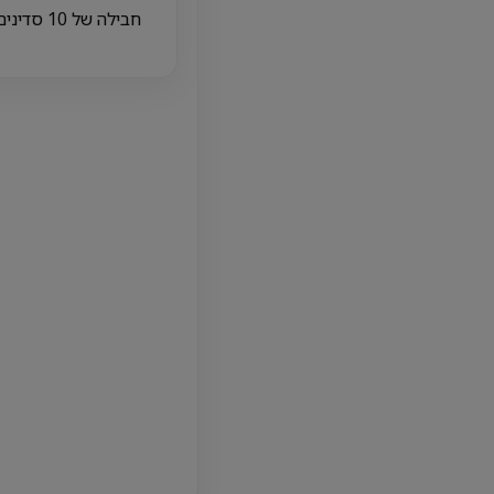
חבילה של 10 סדינים חד פעמי ברמה גבוהה למיטת טיפולים