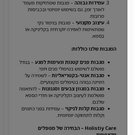
עמידות גבוהה
– מגבות שמחזיקות מעמד
לאורך זמן, גם בשימוש יומיומי ובכביסות
מרובות.
עיצוב מקצועי
– מגבות בגימור נקי
שמתאימות לאווירה יוקרתית בקליניקה או
בספא.
המגבות שלנו כוללות:
מגבות פנים קטנות ונעימות למגע
– בגודל
מושלם לשימוש בטיפולי פנים ויופי.
מגבות אנטי-בקטריאליות
– לשמירה על
היגיינה גבוהה בטיפולים מקצועיים.
מגבות במגוון צבעים וסגנונות
– להתאמה
מושלמת לעיצוב הקליניקה או חדרי הספא
שלכם.
מגבות קלות לניקוי
– עמידות בפני כתמים
וקלות לתחזוקה יומיומית.
Holistiy Care – הבחירה של מטפלים
מקצועיים