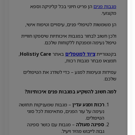
מגבות פנים
הן פריט חיוני בכל קליניקה וספא
מקצועי.
הן משמשות לטיפולי פנים, עיסויים וטיפוח אישי,
ולכן חשוב לבחור במגבות איכותיות שיספקו חוויית
טיפול נעימה ומפנקת ללקוחות שלכם.
בקטגוריית
ציוד למטפלים
באתר
Holistiy Care
,
תמצאו מבחר מגבות רכות,
עמידות ונעימות למגע – כדי לשדרג את הטיפולים
שלכם.
למה חשוב להשקיע במגבות פנים איכותיות?
רכות ומגע עדין
– מגבות שמעניקות תחושה
נעימה על עור הפנים, מתאימות לכל סוגי
הטיפולים.
ספיגה מעולה
– מגבות עם כושר ספיגה
גבוה לייבוש מהיר ויעיל.