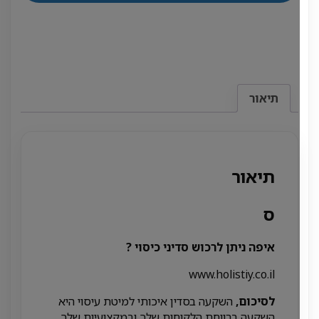
מיקרו
איכותי
למיטת
עיסוי
עם
גומי
תיאור
תיאור
ס
איפה ניתן לרכוש סדיני כיסוי ?
www.holistiy.co.il
לסיכום,
השקעה בסדין איכותי למיטת עיסוי היא
השקעה ברווחת הלקוחות שלך ובמקצועיות שלך.