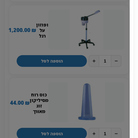
ופוזון
1,200.00
₪
על
רגל
+
−
הוספה לסל
כוס רוח
מסיליקון
44.00
₪
זוג
מאורך
+
−
הוספה לסל