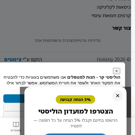
כיסאות לקליניקה
קרמים חמאות עיסוי
צור קשר
מדיניות פרטיות
הצהרת נגישות
מפת אתר
© 2026 Holistiy
הוקם ע"י
צימטים
×
הוליסטי קר - חנות למטפלים
אנו משתמשים בעוגיות כדי להבטיח
את תפקוד האתר ולשפר את חוויית המשתמש. אפשר לבחור אילו
סוגי עוגיות להפעיל.
✕
קבל הכל
5% הנחה קבועה
הסר לא הכרחיות
הצטרפו למועדון הוליסטי
העדפות
הרשמו בחינם וקבלו 5% הנחה על כל הזמנה —
מדיניות הפרטיות
לתמיד.
בית
חנות
סל
מאמרים