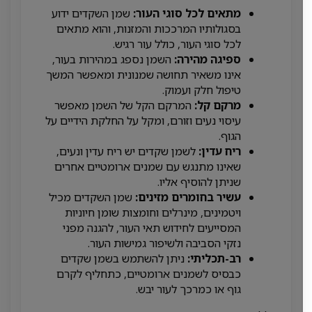
מתאים לכל סוגי העור:
שמן השקדים ידוע
בסגולותיו המרככות והמזנות, והוא מתאים
לכל סוגי העור, כולל עור רגיש.
ספיגה מהירה:
השמן נספג במהירות בעור,
אינו משאיר תחושה שמנונית ומאפשר המשך
טיפול חלק ועמוק.
מרקם קל:
המרקם הקל של השמן מאפשר
עיסוי נעים וזורם, ומקל על החלקת הידיים על
הגוף.
ריח עדין:
לשמן שקדים יש ריח עדין ונעים,
שאינו מתנגש עם שמנים ארומטיים אחרים
שניתן להוסיף אליו.
עשיר בחומרים מזינים:
שמן השקדים מכיל
ויטמינים, מינרלים וחומצות שומן חיוניות
המסייעים לחידוש תאי העור, להגנה מפני
נזקי הסביבה ולשיפור גמישות העור.
רב-תכליתי:
ניתן להשתמש בשמן שקדים
כבסיס לשמנים ארומטיים, כתחליף לקרם
גוף או כמרכך לעור יבש.