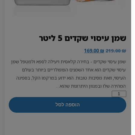
שמן עיסוי שקדים 5 ליטר
המחיר
המחיר
169.00
₪
219.00
₪
המקורי
הנוכחי
שמן עיסוי שקדים - בחירה קלאסית ויעילה לספא ולמטפל שמן
היה:
הוא:
עיסוי שקדים הוא אחד השמנים הפופולריים ביותר בעולם
169.00 ₪.
219.00 ₪.
העיסוי, וזאת מסיבות טובות. הוא ידוע במרקמו הקל, בספיגה
המהירה שלו ובמגוון היתרונות שהוא…
כמות
של
הוספה לסל
שמן
עיסוי
שקדים
5
ליטר