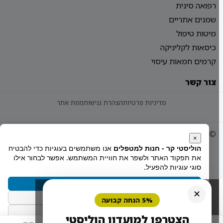
רפואה סינית
שמנים אתריים
מיטות טיפול
כיסאות לקליניקה
קרמים חמאות עיסוי
צור קשר
מדיניות פרטיות
הצהרת נגישות
מפת אתר
© 2026 Holistiy
הוקם ע"י
צימטים
×
הוליסטי קר - חנות למטפלים
אנו משתמשים בעוגיות כדי להבטיח
את תפקוד האתר ולשפר את חוויית המשתמש. אפשר לבחור אילו
סוגי עוגיות להפעיל.
קבל הכל
✕
הסר לא הכרחיות
5% הנחה קבועה
העדפות
הצטרפו למועדון הוליסטי
מדיניות הפרטיות