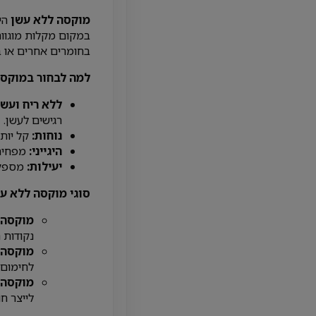
מוקסה ללא עשן
הי
במקום מקלות מוגוו
בחומרים אחרים או בט
למה לבחור במוקסה
ללא ריח ועשן
רגישים לעשן.
נוחות:
קל יותר
היגייני:
מפחית 
יעילות:
מספקת
סוגי מוקסה ללא עש
מוקסה 
נקודות ה
מוקסה 
לחימום 
מוקסה 
לייצר חו