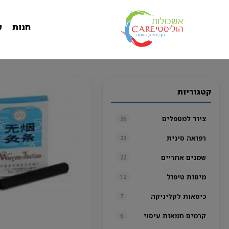
חנות
ש
קטגוריות
ציוד למטפלים
36
רפואה סינית
22
שמנים אתריים
22
מיטות טיפול
12
כיסאות לקליניקה
7
קרמים חמאות עיסוי
6