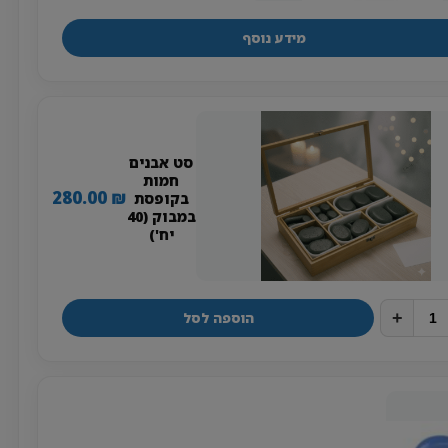
מידע נוסף
סט אבנים
חמות
280.00
₪
בקופסת
במבוק (40
יח')
+
הוספה לסל