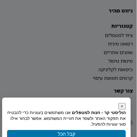
ניווט מהיר
קטגוריות
ציוד למטפלים
רפואה סינית
שמנים אתריים
מיטות טיפול
כיסאות לקליניקה
קרמים חמאות עיסוי
צור קשר
מדיניות פרטיות
הצהרת נגישות
מפת אתר
×
הוליסטי קר - חנות למטפלים
אנו משתמשים בעוגיות כדי להבטיח
את תפקוד האתר ולשפר את חוויית המשתמש. אפשר לבחור אילו
© 2026 Holistiy
הוקם ע"י
צימטים
סוגי עוגיות להפעיל.
קבל הכל