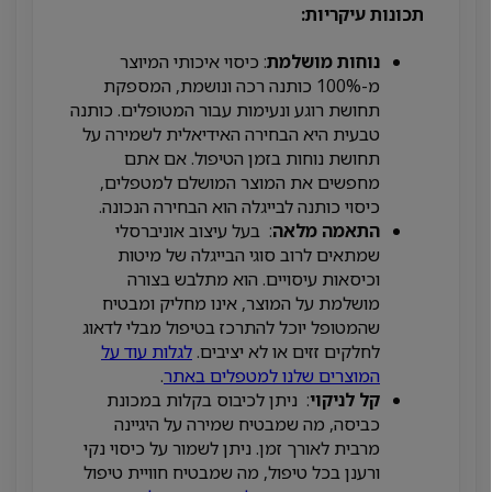
תכונות עיקריות:
נוחות מושלמת
: כיסוי איכותי המיוצר
מ-100% כותנה רכה ונושמת, המספקת
תחושת רוגע ונעימות עבור המטופלים. כותנה
טבעית היא הבחירה האידיאלית לשמירה על
תחושת נוחות בזמן הטיפול. אם אתם
מחפשים את המוצר המושלם למטפלים,
כיסוי כותנה לבייגלה הוא הבחירה הנכונה.
התאמה מלאה
: בעל עיצוב אוניברסלי
שמתאים לרוב סוגי הבייגלה של מיטות
וכיסאות עיסויים. הוא מתלבש בצורה
מושלמת על המוצר, אינו מחליק ומבטיח
שהמטופל יוכל להתרכז בטיפול מבלי לדאוג
לחלקים זזים או לא יציבים.
לגלות עוד על
המוצרים שלנו למטפלים באתר
.
קל לניקוי
: ניתן לכיבוס בקלות במכונת
כביסה, מה שמבטיח שמירה על היגיינה
מרבית לאורך זמן. ניתן לשמור על כיסוי נקי
ורענן בכל טיפול, מה שמבטיח חוויית טיפול