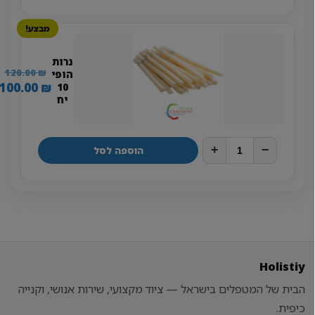
מבצע!
נרות
ה
120.00
₪
הופי
ה
ה
100.00
₪
10
יח
ה
ה
ה
₪.
.
+
−
הוספה לסל
Holistiy
הבית של המטפלים בישראל — ציוד מקצועי, שירות אנושי, וקנייה
כיפית.