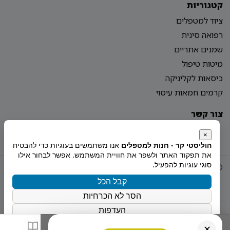
קטגוריות
ציוד למטפלים
רפואה סינית
שמנים אתריים
מיטות טיפול
כיסאות לקליניקה
קרמים חמאות עיסוי
צור קשר
מדיניות פרטיות
הצהרת נגישות
מפת אתר
×
הוליסטי קר - חנות למטפלים
אנו משתמשים בעוגיות כדי להבטיח
את תפקוד האתר ולשפר את חוויית המשתמש. אפשר לבחור אילו
סוגי עוגיות להפעיל.
© 2026 Holistiy
הוקם ע"י
צימטים
קבל הכל
הסר לא הכרחיות
העדפות
מדיניות הפרטיות
✕