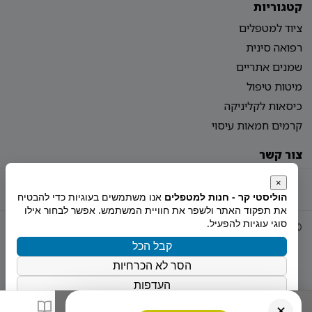
קטגוריות
ציוד למטפלים
רפואה סינית
שמנים אתריים
מיטות טיפול
כיסאות לקליניקה
קרמים חמאות עיסוי
צור קשר
מדיניות פרטיות
הצהרת נגישות
מפת אתר
×
הוליסטי קר - חנות למטפלים
אנו משתמשים בעוגיות כדי להבטיח
את תפקוד האתר ולשפר את חוויית המשתמש. אפשר לבחור אילו
סוגי עוגיות להפעיל.
© 2026 Holistiy
הוקם ע"י
צימטים
קבל הכל
הסר לא הכרחיות
העדפות
מדיניות הפרטיות
✕