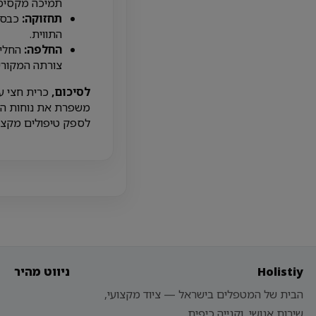
תמיכה מקסימ
תחזוקה:
כבסו 
התווית.
החלפה:
החליפ
צורתה המקורי
לסיכום,
כרית חצי עג
משפרת את נוחות המ
לספק טיפולים מקצוע
Holistiy
ניווט מהיר
הבית של המטפלים בישראל — ציוד מקצועי,
שירות אנושי, וקנייה כיפית.