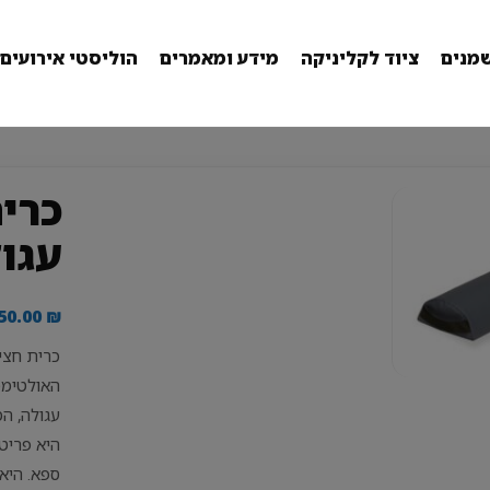
מנים
ציוד לקליניקה
מידע ומאמרים
הוליסטי אירועים
כרי
עגו
50.00
₪
כרית חצי
האולטימט
עגולה, המ
היא פריט 
ספא. היא