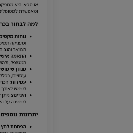
או ספא. היא מספקת 
ומאפשרת למטופלים ל
למה לבחור בכרי
נוחות מקסימ
ומעניקה תמיכה
הצוואר והגב ה
התאמה אישית
המטופל, ולהשי
מגוון שימושי
עיסויים, רפלקס
עמידות:
הכריו
לשמש לאורך ז
היגיינה:
ניתן 
לשמירה על היגי
יתרונות נוספים:
הפחתת לחץ ע