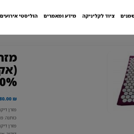
מנים
ציוד לקליניקה
מידע ומאמרים
הוליסטי אירועים
מזרן
(אק
100% כ
80.00
₪
כותנה: מ
דיקור, או