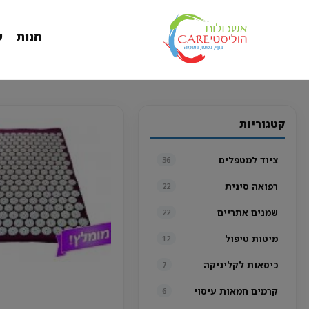
חנות
ש
קטגוריות
ציוד למטפלים
36
רפואה סינית
22
שמנים אתריים
22
מיטות טיפול
12
כיסאות לקליניקה
7
קרמים חמאות עיסוי
6