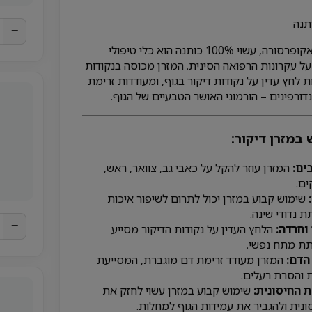
−
מזרן דיקור, או מזרן אקופרסורה, עשוי 100% כותנה הוא כלי טיפולי
על עקרונות הרפואה הסינית. המזרן מכוסה בנקודות
לחץ עדין על נקודות דיקור בגוף, ומעודדות זרימת
דורפינים – הורמוני האושר הטבעיים של הגוף.
במזרן דיקור:
ים:
המזרן עוזר להקל על כאבי גב, צוואר, ראש,
ים.
שימוש קבוע במזרן יכול לתרום לשיפור איכות
 נדודי שינה.
−
חרדה:
הלחץ העדין על נקודות הדיקור מסייע
ת מתח נפשי.
הדם:
המזרן מעודד זרימת דם מוגברת, המסייעת
 והסרת רעלים.
 החיסונית:
שימוש קבוע במזרן עשוי לחזק את
נית ולהגביר את עמידות הגוף למחלות.