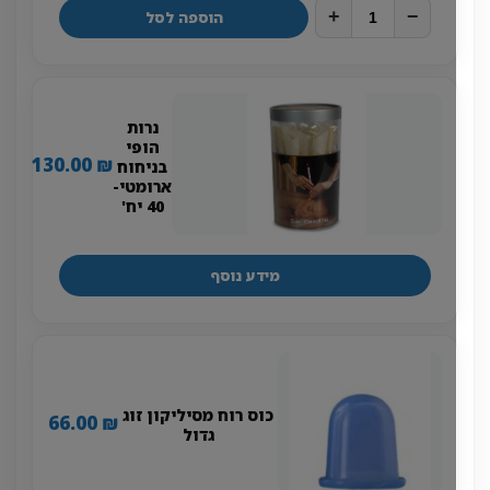
+
−
הוספה לסל
נרות
הופי
130.00
₪
בניחוח
ארומטי-
40 יח'
מידע נוסף
כוס רוח מסיליקון זוג
66.00
₪
גדול