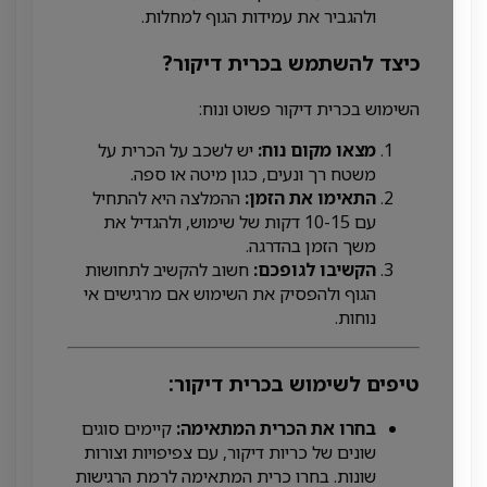
ולהגביר את עמידות הגוף למחלות.
כיצד להשתמש בכרית דיקור?
השימוש בכרית דיקור פשוט ונוח:
מצאו מקום נוח:
יש לשכב על הכרית על
משטח רך ונעים, כגון מיטה או ספה.
התאימו את הזמן:
ההמלצה היא להתחיל
עם 10-15 דקות של שימוש, ולהגדיל את
משך הזמן בהדרגה.
הקשיבו לגופכם:
חשוב להקשיב לתחושות
הגוף ולהפסיק את השימוש אם מרגישים אי
נוחות.
טיפים לשימוש בכרית דיקור:
בחרו את הכרית המתאימה:
קיימים סוגים
שונים של כריות דיקור, עם צפיפויות וצורות
שונות. בחרו כרית המתאימה לרמת הרגישות