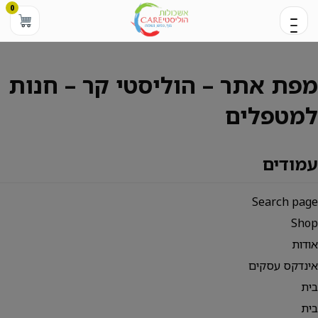
0
מפת אתר – הוליסטי קר – חנות
למטפלים
עמודים
Search page
Shop
אודות
אינדקס עסקים
בית
בית